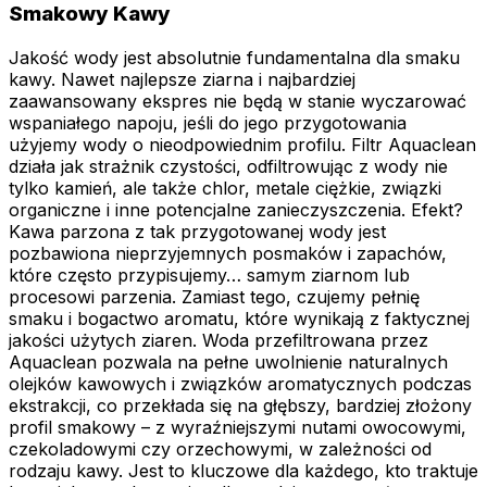
Smakowy Kawy
Jakość wody jest absolutnie fundamentalna dla smaku
kawy. Nawet najlepsze ziarna i najbardziej
zaawansowany ekspres nie będą w stanie wyczarować
wspaniałego napoju, jeśli do jego przygotowania
użyjemy wody o nieodpowiednim profilu. Filtr Aquaclean
działa jak strażnik czystości, odfiltrowując z wody nie
tylko kamień, ale także chlor, metale ciężkie, związki
organiczne i inne potencjalne zanieczyszczenia. Efekt?
Kawa parzona z tak przygotowanej wody jest
pozbawiona nieprzyjemnych posmaków i zapachów,
które często przypisujemy… samym ziarnom lub
procesowi parzenia. Zamiast tego, czujemy pełnię
smaku i bogactwo aromatu, które wynikają z faktycznej
jakości użytych ziaren. Woda przefiltrowana przez
Aquaclean pozwala na pełne uwolnienie naturalnych
olejków kawowych i związków aromatycznych podczas
ekstrakcji, co przekłada się na głębszy, bardziej złożony
profil smakowy – z wyraźniejszymi nutami owocowymi,
czekoladowymi czy orzechowymi, w zależności od
rodzaju kawy. Jest to kluczowe dla każdego, kto traktuje