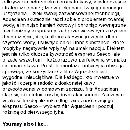
odkrywania pełni smaku i aromatu kawy, a jednocześnie
strategiczne narzędzie w pielęgnacji Twojego cennego
urządzenia. Dzięki swojej zaawansowanej technologii,
Aquaclean skutecznie radzi sobie z problemem twardej
wody, eliminując kamień kotłowy i chroniąc wewnętrzne
mechanizmy ekspresu przed przedwczesnym zużyciem.
Jednocześnie, dzięki filtracji aktywnego węgla, dba o
czystość wody, usuwając chlor i inne substancje, które
mogłyby negatywnie wpłynąć na smak napoju. Efektem
jest nie tylko dłuższa żywotność ekspresu Saeco, ale
przede wszystkim – każdorazowo perfekcyjna w smaku
i aromacie kawa. Prostota montażu i intuicyjna obsługa
sprawiają, że korzystanie z filtra Aquaclean jest
wygodne i nieuciążliwe. Dla każdego, kto inwestuje w
jakość i czerpie radość z doskonałej kawy
przygotowanej w domowym zaciszu, filtr Aquaclean
staje się absolutnie niezbędnym akcesorium. Zainwestuj
w jakość każdej filiżanki i długowieczność swojego
ekspresu Saeco – wybierz filtr Aquaclean i poczuj
różnicę od pierwszego łyka.
You may also like...