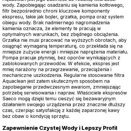
wody. Zapobiegając osadzaniu się kamienia kotłowego,
filtr bezpośrednio chroni kluczowe komponenty
ekspresu, takie jak bojler, grzałka, pompa oraz system
obiegu wody. Brak nadmiernego nagromadzenia
kamienia oznacza, że elementy te pracują w
optymalnych warunkach, bez zbędnego obciążenia.
Grzałka nie musi pracować na wyższych obrotach, aby
osiągnąć wymaganą temperaturę, co przekłada się na
mniejsze zużycie energii i mniejsze naprężenia materiału.
Pompa pracuje płynniej, bez oporów wynikających z
zablokowanych przewodów. W efekcie, ekspres jest
mniej narażony na przegrzewanie, przeciążenia i
mechaniczne uszkodzenia. Regularne stosowanie filtra
Aquaclean jest zatem skutecznym sposobem na
zapobieganie przedwczesnym awariom, zmniejszając
potrzebę serwisowania i napraw. Właściciele ekspresów
Saeco mogą dzięki temu cieszyć się bezawaryjnym
działaniem swojego urządzenia przez znacznie dłuższy
czas, czerpiąc satysfakcję z każdej zaparzonej kawy
bez obaw o kondycję sprzętu.
Zapewnienie Czystej Wody i Lepszy Profil