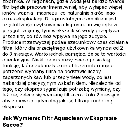
zbiornika. W regionach, gdzie woda jest bardzo twarda,
filtr będzie pracował intensywniej, aby wyłapać więcej
jonów wapnia i magnezu, co naturalnie skróci jego
okres eksploatacji. Drugim istotnym czynnikiem jest
częstotliwość użytkowania ekspresu. Im więcej kaw
przygotowujemy, tym większa ilość wody przepływa
przez filtr, co również wpływa na jego zużycie.
Producent zazwyczaj podaje szacunkowy czas działania
filtra, który dla przeciętnego użytkownika wynosi od 2
do 3 miesięcy. Warto jednak pamiętać, że są to wartości
orientacyjne. Niektóre ekspresy Saeco posiadają
funkcję, która automatycznie oblicza i informuje o
potrzebie wymiany filtra na podstawie liczby
zaparzonych kaw lub przepłyniętej wody, co jest
najbardziej precyzyjnym wskaźnikiem. Niezależnie od
tego, czy ekspres sygnalizuje potrzebę wymiany, czy
też nie, zaleca się wymianę filtra co około 2 miesiące,
aby zapewnić optymalną jakość filtracji i ochronę
ekspresu.
Jak Wymienić Filtr Aquaclean w Ekspresie
Saeco?