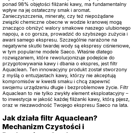
ponad 98% objętości filiżanki kawy, ma fundamentalny
wpływ na jej ostateczny smak i aromat.
Zanieczyszczenia, minerały, czy też niepożądane
związki chemiczne obecne w wodzie kranowej mogą
znacząco obniżyć walory smakowe naszego ulubionego
napoju, a co gorsza, prowadzić do szybszego zużycia i
awarii samego ekspresu. Szczególnie narażone na
negatywne skutki twardej wody są ekspresy ciśnieniowe,
w tym popularne modele Saeco. Właśnie dlatego
rozwiązaniem, które rewolucjonizuje podejście do
przygotowywania kawy i dbania o ekspres, jest filtr
Aquaclean. Ten innowacyjny produkt został stworzony
z myślą o entuzjastach kawy, którzy nie akceptują
kompromisów w kwestii smaku i chcą zapewnić
swojemu urządzeniu długie i bezproblemowe życie. Filtr
Aquaclean to nie tylko zwykły element eksploatacyjny –
to inwestycja w jakość każdej filiżanki kawy, którą pijesz,
oraz w niezawodność Twojego ekspresu Saeco na lata.
Jak działa filtr Aquaclean?
Mechanizm Czystości i