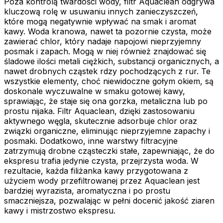
Poza kontrolą twardości wody, filtr Aquaclean odgrywa
kluczową rolę w usuwaniu innych zanieczyszczeń,
które mogą negatywnie wpływać na smak i aromat
kawy. Woda kranowa, nawet ta pozornie czysta, może
zawierać chlor, który nadaje napojowi nieprzyjemny
posmak i zapach. Mogą w niej również znajdować się
śladowe ilości metali ciężkich, substancji organicznych, a
nawet drobnych cząstek rdzy pochodzących z rur. Te
wszystkie elementy, choć niewidoczne gołym okiem, są
doskonale wyczuwalne w smaku gotowej kawy,
sprawiając, że staje się ona gorzka, metaliczna lub po
prostu nijaka. Filtr Aquaclean, dzięki zastosowaniu
aktywnego węgla, skutecznie adsorbuje chlor oraz
związki organiczne, eliminując nieprzyjemne zapachy i
posmaki. Dodatkowo, inne warstwy filtracyjne
zatrzymują drobne cząsteczki stałe, zapewniając, że do
ekspresu trafia jedynie czysta, przejrzysta woda. W
rezultacie, każda filiżanka kawy przygotowana z
użyciem wody przefiltrowanej przez Aquaclean jest
bardziej wyrazista, aromatyczna i po prostu
smaczniejsza, pozwalając w pełni docenić jakość ziaren
kawy i mistrzostwo ekspresu.