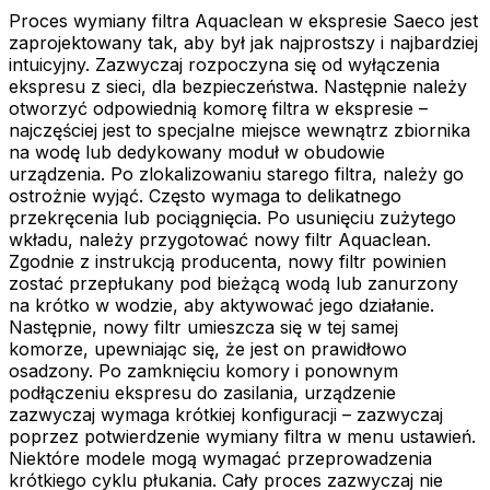
Proces wymiany filtra Aquaclean w ekspresie Saeco jest
zaprojektowany tak, aby był jak najprostszy i najbardziej
intuicyjny. Zazwyczaj rozpoczyna się od wyłączenia
ekspresu z sieci, dla bezpieczeństwa. Następnie należy
otworzyć odpowiednią komorę filtra w ekspresie –
najczęściej jest to specjalne miejsce wewnątrz zbiornika
na wodę lub dedykowany moduł w obudowie
urządzenia. Po zlokalizowaniu starego filtra, należy go
ostrożnie wyjąć. Często wymaga to delikatnego
przekręcenia lub pociągnięcia. Po usunięciu zużytego
wkładu, należy przygotować nowy filtr Aquaclean.
Zgodnie z instrukcją producenta, nowy filtr powinien
zostać przepłukany pod bieżącą wodą lub zanurzony
na krótko w wodzie, aby aktywować jego działanie.
Następnie, nowy filtr umieszcza się w tej samej
komorze, upewniając się, że jest on prawidłowo
osadzony. Po zamknięciu komory i ponownym
podłączeniu ekspresu do zasilania, urządzenie
zazwyczaj wymaga krótkiej konfiguracji – zazwyczaj
poprzez potwierdzenie wymiany filtra w menu ustawień.
Niektóre modele mogą wymagać przeprowadzenia
krótkiego cyklu płukania. Cały proces zazwyczaj nie