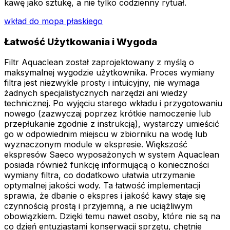
kawę jako sztukę, a nie tylko codzienny rytuał.
wkład do mopa płaskiego
Łatwość Użytkowania i Wygoda
Filtr Aquaclean został zaprojektowany z myślą o
maksymalnej wygodzie użytkownika. Proces wymiany
filtra jest niezwykle prosty i intuicyjny, nie wymaga
żadnych specjalistycznych narzędzi ani wiedzy
technicznej. Po wyjęciu starego wkładu i przygotowaniu
nowego (zazwyczaj poprzez krótkie namoczenie lub
przepłukanie zgodnie z instrukcją), wystarczy umieścić
go w odpowiednim miejscu w zbiorniku na wodę lub
wyznaczonym module w ekspresie. Większość
ekspresów Saeco wyposażonych w system Aquaclean
posiada również funkcję informującą o konieczności
wymiany filtra, co dodatkowo ułatwia utrzymanie
optymalnej jakości wody. Ta łatwość implementacji
sprawia, że dbanie o ekspres i jakość kawy staje się
czynnością prostą i przyjemną, a nie uciążliwym
obowiązkiem. Dzięki temu nawet osoby, które nie są na
co dzień entuzjastami konserwacji sprzętu, chętnie