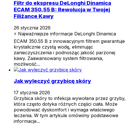
Filtr do ekspresu DeLonghi Dinamica
ECAM 350.55 B: Rewolucja w Twojej
Filiżance Kawy
26 stycznia 2026
⚡ Najważniejsze informacje DeLonghi Dinamica
ECAM 350.55 B z innowacyjnym filtrem gwarantuje
krystalicznie czystą wodę, eliminując
zanieczyszczenia i podnosząc jakość parzonej
kawy. Zaawansowany system filtrowania,
możliwość...
Jak wyleczyć grzybicę skóry
17 stycznia 2026
Grzybica skóry to infekcja wywołana przez grzyby,
która często dotyka różnych części ciała. Może
powodować dyskomfort i wymaga właściwego
leczenia. W tym artykule omówimy podstawowe
informacje...